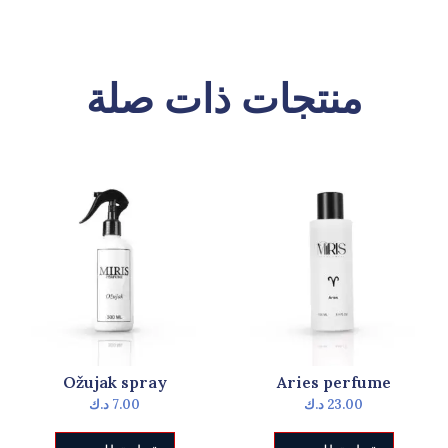
منتجات ذات صلة
Ožujak spray
Aries perfume
23.00
د.ك
7.00
د.ك